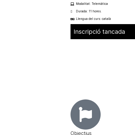
Modalitat: Telemàtica
Durada: 11 hores.
Llengua del curs: català
Inscripció tancada
Objectius