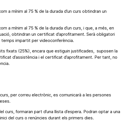
com a mínim al 75 % de la durada d’un curs obtindran un
com a mínim al 75 % de la durada d’un curs, i que, a més, en
uació, obtindran un certificat d’aprofitament. Serà obligatori
l temps impartit per videoconferència.
its fixats (25%), encara que estiguin justificades, suposen la
ificat d’assistència i el certificat d’aprofitament. Per tant, no
ència.
l curs, per correu electrònic, es comunicarà a les persones
meses.
 curs, formaran part d’una llista d’espera. Podran optar a una
’inici del curs o renúncies durant els primers dies.