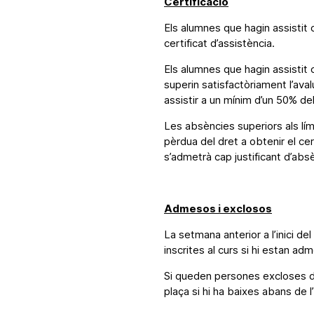
Certificació
Els alumnes que hagin assistit 
certificat d’assistència.
Els alumnes que hagin assistit 
superin satisfactòriament l’aval
assistir a un mínim d’un 50% de
Les absències superiors als lím
pèrdua del dret a obtenir el cert
s’admetrà cap justificant d’abs
Admesos i exclosos
La setmana anterior a l’inici de
inscrites al curs si hi estan ad
Si queden persones excloses del
plaça si hi ha baixes abans de l