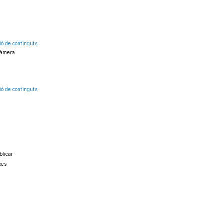
ió de continguts
 càmera
ió de continguts
blicar
xes