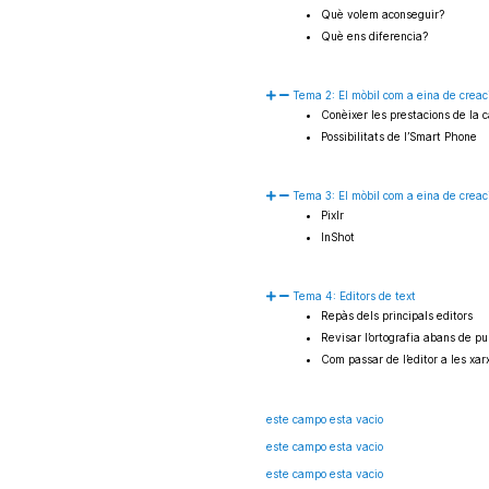
Què volem aconseguir?
Què ens diferencia?
Tema 2: El mòbil com a eina de creac
Conèixer les prestacions de la
Possibilitats de l’Smart Phone
Tema 3: El mòbil com a eina de creac
Pixlr
InShot
Tema 4: Editors de text
Repàs dels principals editors
Revisar l’ortografia abans de pu
Com passar de l’editor a les xar
este campo esta vacio
este campo esta vacio
este campo esta vacio