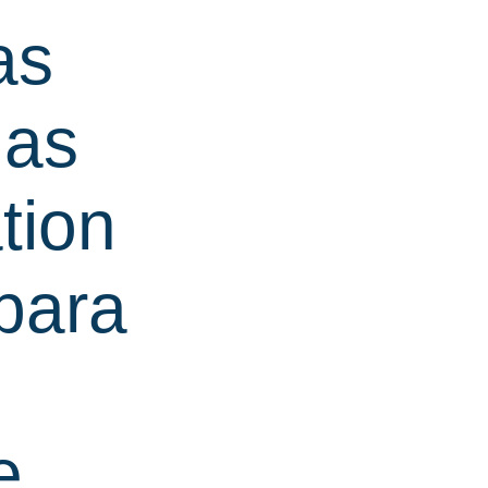
as
das
tion
para
e