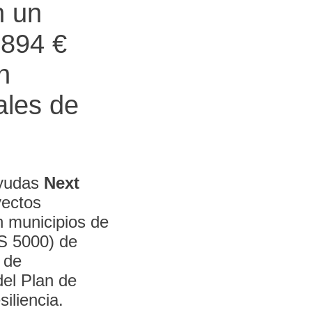
n un
.894 €
n
ales de
ayudas
Next
yectos
n municipios de
 5000) de
 de
el Plan de
iliencia.