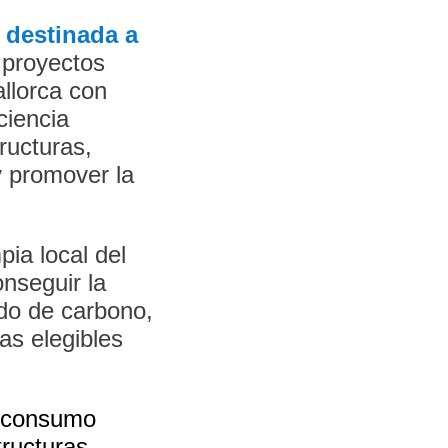
,
destinada a
 proyectos
allorca con
ciencia
tructuras,
y promover la
pia local del
nseguir la
ido de carbono,
as elegibles
l consumo
tructuras