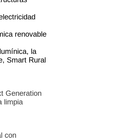
lectricidad
mica renovable
lumínica, la
te, Smart Rural
xt Generation
a limpia
al con