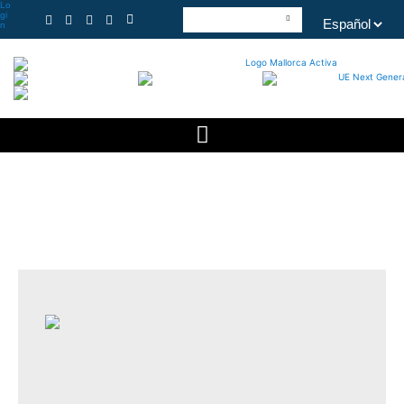
Lo
gi
n