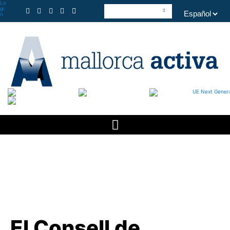
Lo
gi
n
El Consell de