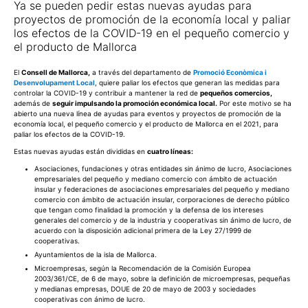
Ya se pueden pedir estas nuevas ayudas para
proyectos de promoción de la economía local y paliar
los efectos de la COVID-19 en el pequeño comercio y
el producto de Mallorca
El
Consell de Mallorca,
a través del departamento de
Promoció Econòmica i
Desenvolupament Local
, quiere paliar los efectos que generan las medidas para
controlar la COVID-19 y contribuir a mantener la red de
pequeños comercios,
además de
seguir impulsando la promoción económica local.
Por este motivo se ha
abierto una nueva línea de ayudas para eventos y proyectos de promoción de la
economía local, el pequeño comercio y el producto de Mallorca en el 2021, para
paliar los efectos de la COVID-19.
Estas nuevas ayudas están divididas en
cuatro líneas:
Asociaciones, fundaciones y otras entidades sin ánimo de lucro, Asociaciones
empresariales del pequeño y mediano comercio con ámbito de actuación
insular y federaciones de asociaciones empresariales del pequeño y mediano
comercio con ámbito de actuación insular, corporaciones de derecho público
que tengan como finalidad la promoción y la defensa de los intereses
generales del comercio y de la industria y cooperativas sin ánimo de lucro, de
acuerdo con la disposición adicional primera de la Ley 27/1999 de
cooperativas.
Ayuntamientos de la isla de Mallorca.
Microempresas, según la Recomendación de la Comisión Europea
2003/361/CE, de 6 de mayo, sobre la definición de microempresas, pequeñas
y medianas empresas, DOUE de 20 de mayo de 2003 y sociedades
cooperativas con ánimo de lucro.