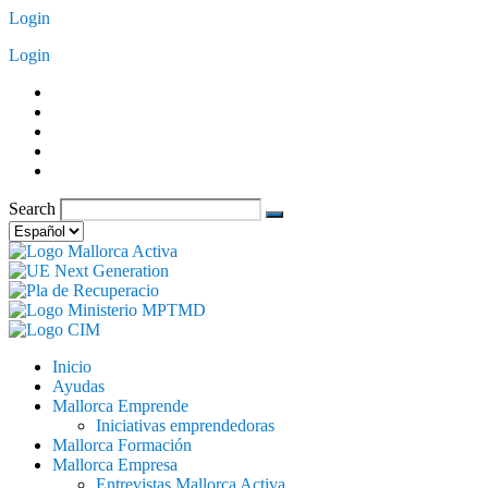
Saltar
Login
al
Login
contenido
Search
Elegir
un
idioma
Inicio
Ayudas
Mallorca Emprende
Iniciativas emprendedoras
Mallorca Formación
Mallorca Empresa
Entrevistas Mallorca Activa