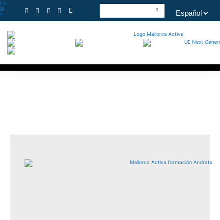
Lo
gi
n