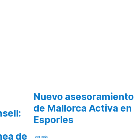
Nuevo asesoramiento
s
de Mallorca Activa en
sell:
Esporles
nea de
Leer más