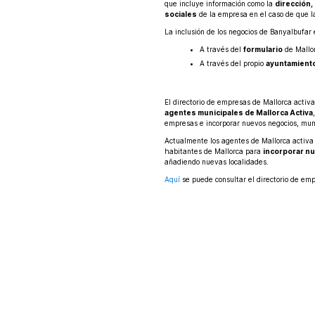
que incluye información como la
dirección,
sociales
de la empresa en el caso de que l
La inclusión de los negocios de Banyalbufar
A través del
formulario
de Mallor
A través del propio
ayuntamient
El directorio de empresas de Mallorca activa
agentes municipales de Mallorca Activa
empresas e incorporar nuevos negocios, muni
Actualmente los agentes de Mallorca activa
habitantes de Mallorca para
incorporar n
añadiendo nuevas localidades.
Aquí
se puede consultar el directorio de emp