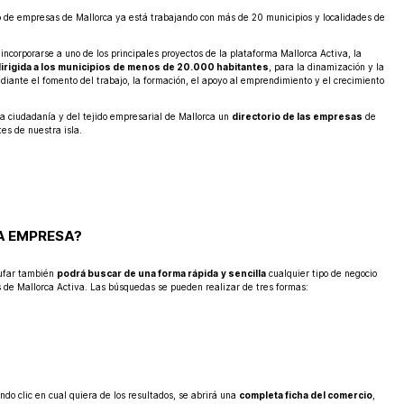
rio de empresas de Mallorca ya está trabajando con más de 20 municipios y localidades de
 incorporarse a uno de los principales proyectos de la plataforma Mallorca Activa, la
irigida a los municipios de menos de 20.000 habitantes
, para la dinamización y la
mediante el fomento del trabajo, la formación, el apoyo al emprendimiento y el crecimiento
 la ciudadanía y del tejido empresarial de Mallorca un
directorio de las empresas
de
es de nuestra isla.
A EMPRESA?
bufar también
podrá buscar de una forma rápida
y sencilla
cualquier tipo de negocio
s de Mallorca Activa. Las búsquedas se pueden realizar de tres formas:
do clic en cual quiera de los resultados, se abrirá una
completa ficha del comercio
,