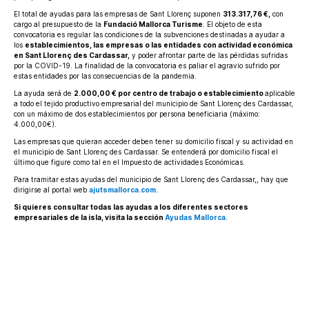
El total de ayudas para las empresas de Sant Llorenç suponen
313.317,76
€,
con
cargo al presupuesto de la
Fundació Mallorca Turisme
. El objeto de esta
convocatoria es regular las condiciones de la subvenciones destinadas a ayudar a
los
establecimientos, las empresas o las entidades con actividad económica
en Sant Llorenç des Cardassar,
y poder afrontar parte de las pérdidas sufridas
por la COVID-19. La finalidad de la convocatoria es paliar el agravio sufrido por
estas entidades por las consecuencias de la pandemia.
La ayuda será de
2.000,00 € por centro de trabajo o establecimiento
aplicable
a todo el tejido productivo empresarial del municipio de Sant Llorenç des Cardassar,
con un máximo de dos establecimientos por persona beneficiaria (máximo:
4.000,00€).
Las empresas que quieran acceder deben tener su domicilio fiscal y su actividad en
el municipio de Sant Llorenç des Cardassar. Se entenderá por domicilio fiscal el
último que figure como tal en el Impuesto de actividades Económicas.
Para tramitar estas ayudas del municipio de Sant Llorenç des Cardassar,, hay que
dirigirse al portal web
ajutsmallorca.com.
Si quieres consultar todas las ayudas a los diferentes sectores
empresariales de la isla, visita la sección
Ayudas Mallorca.