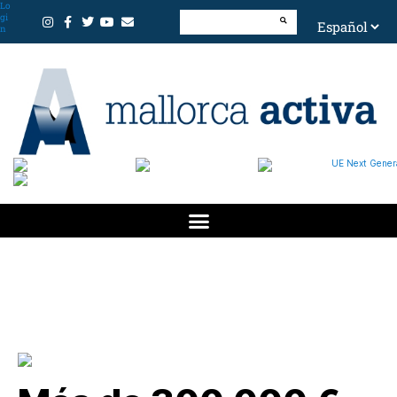
Lo
gi
n