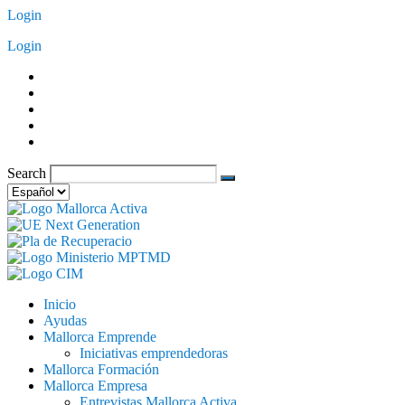
Saltar
Login
al
Login
contenido
Search
Elegir
un
idioma
Inicio
Ayudas
Mallorca Emprende
Iniciativas emprendedoras
Mallorca Formación
Mallorca Empresa
Entrevistas Mallorca Activa