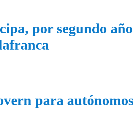
cipa, por segundo año 
llafranca
overn para autónomo