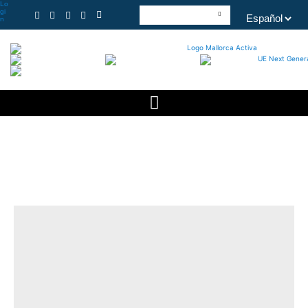
Lo
gi
n