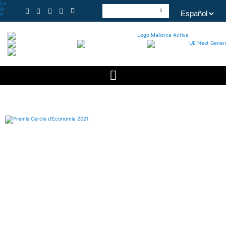
Lo
gi
n