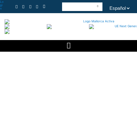
Lo
gi
n