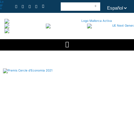
Lo
gi
n