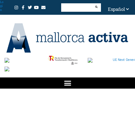
Lo
gi
n