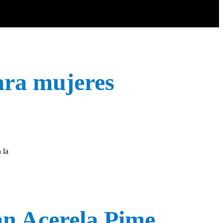
ara mujeres
 la
an Acerela Pime