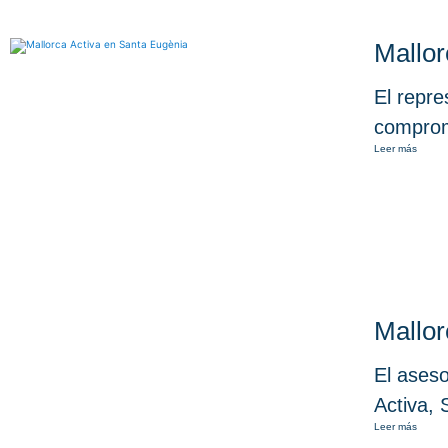
Mallor
El repre
comprom
Leer más
Mallor
El aseso
Activa, 
Leer más