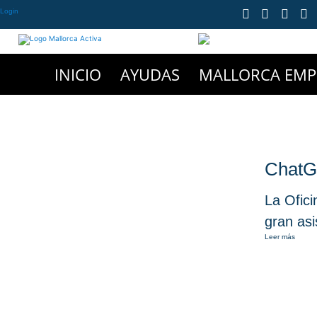
Login
INICIO
AYUDAS
MALLORCA EM
ChatGP
La Ofic
gran as
Leer más