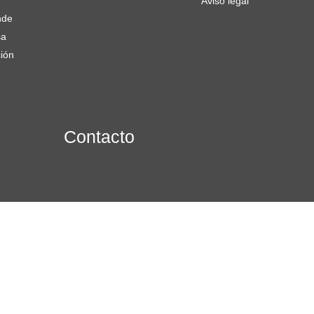
Aviso legal
nde
sa
ión
Contacto