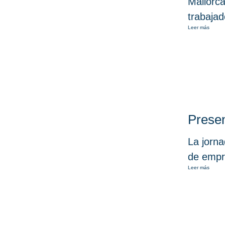
Mallorca
trabajad
Leer más
Presen
La jorna
de empr
Leer más