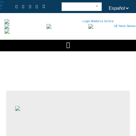
Lo
gi
n