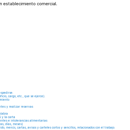
un establecimiento comercial.
espedirse.
ficio, cargo, etc., que se ejerce).
imiento
ntes y realizar reservas
alabra
 y la carta
entes e intolerancias alimentarias
ras, días, meses)
ido, menús, cartas, avisos y carteles cortos y sencillos, relacionados con el trabajo.