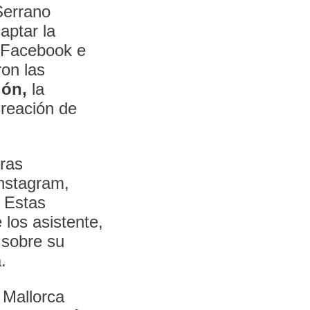
Serrano
aptar la
e Facebook e
ron las
ión,
la
creación de
tras
nstagram,
. Estas
 los asistente,
 sobre su
.
 Mallorca