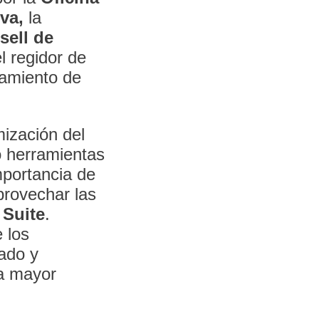
va,
la
sell de
l regidor de
tamiento de
mización del
 herramientas
mportancia de
provechar las
 Suite
.
 los
ado y
na mayor