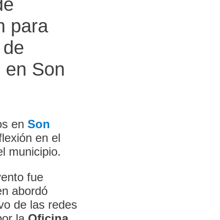
de
n para
 de
m en Son
ios en
Son
lexión en el
l municipio.
vento fue
en abordó
ivo de las redes
por la
Oficina