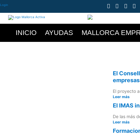
Login
INICIO
AYUDAS
MALLORCA EMP
El Consell
empresas 
El proyecto a
Leer más
El IMAS i
De las más de
Leer más
Formacion