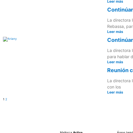
Leer más
Continúan
La directora 
Rebassa, par
Leer más
Continúan
La directora 
para hablar d
Leer más
Reunión c
La directora 
con los
Leer más
1
2
Mallorca
Activa
Áreas temá