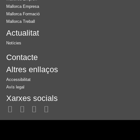
Mallorca Empresa
Mallorca Formació
Mallorca Treball
Actualitat
Notícies
Contacte
Altres enllaços
Accessibilitat
Avís legal
Xarxes socials