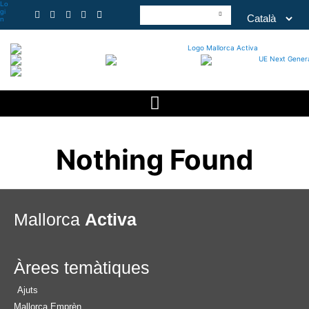
Lo
gi
n
Nothing Found
Mallorca
Activa
Àrees temàtiques
Ajuts
Mallorca Emprèn