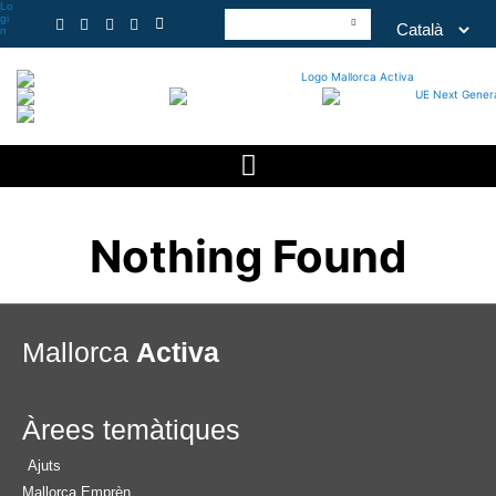
Lo
gi
n
Nothing Found
Mallorca
Activa
Àrees temàtiques
Ajuts
Mallorca Emprèn