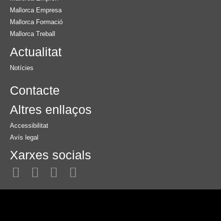
Mallorca Empresa
Mallorca Formació
Mallorca Treball
Actualitat
Notícies
Contacte
Altres enllaços
Accessibilitat
Avís legal
Xarxes socials