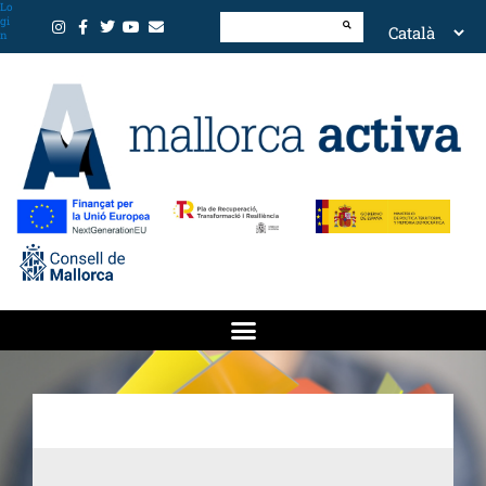
Lo
gi
n