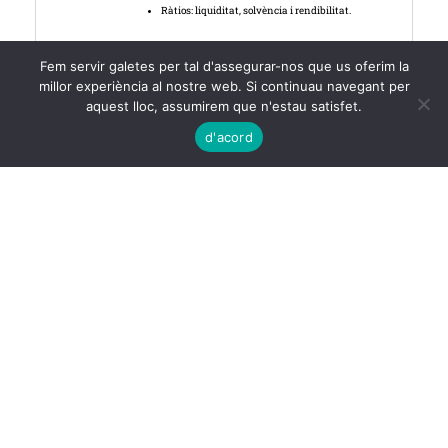
Ràtios: liquiditat, solvència i rendibilitat.
Fem servir galetes per tal d'assegurar-nos que us oferim la
Unitat 2. Costos.
millor experiència al nostre web. Si continuau navegant per
aquest lloc, assumirem que n'estau satisfet.
Unitat 3. Cost del capital i selecció de
d'acord
projectes d’inversió.
Unitat 4. Pressupostos i Estats
Financers de previsió.