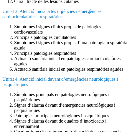
Cura i tracte de les lesions cutànies
Unitat 3. Atenció inicial a les urgències i emergències
cardiocirculatòries i respiratòries
Símptomes i signes clínics propis de patologies
cardiovasculars
Principals patologies circulatòries
Símptomes i signes clínics propis d’una patologia respiratòria
aguda
Principals patologies respiratòries
Actuació sanitària inicial en patologies cardiocirculatòries
agudes
Actuació sanitària inicial en patologies respiratòries agudes
Unitat 4. Atenció inicial davant d’emergències neurològiques i
psiquiàtriques
Símptomes principals en patologies neurològiques i
psiquiàtriques
Signes d’alarma davant d’emergències neurològiques i
psiquiàtriques
Patologies principals neurològiques i psiquiàtriques
Signes d’alarma davant de quadres d’intoxicació i
enverinament
Quadres infecciosos greus amb alteració de la consciència