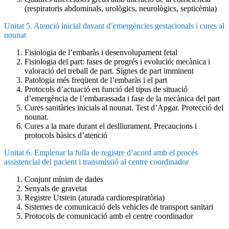
(respiratoris abdominals, urològics, neurològics, septicèmia)
Unitat 5. Atenció inicial davant d’emergències gestacionals i cures al
nounat
Fisiologia de l’embaràs i desenvolupament fetal
Fisiologia del part: fases de progrés i evolució; mecànica i
valoració del treball de part. Signes de part imminent
Patologia més freqüent de l’embaràs i el part
Protocols d’actuació en funció del tipus de situació
d’emergència de l’embarassada i fase de la mecànica del part
Cures sanitàries inicials al nounat. Test d’Apgar. Protecció del
nounat.
Cures a la mare durant el deslliurament. Precaucions i
protocols bàsics d’atenció
Unitat 6. Emplenar la fulla de registre d’acord amb el procés
assistencial del pacient i transmissió al centre coordinador
Conjunt mínim de dades
Senyals de gravetat
Registre Utstein (aturada cardiorespiratòria)
Sistemes de comunicació dels vehicles de transport sanitari
Protocols de comunicació amb el centre coordinador