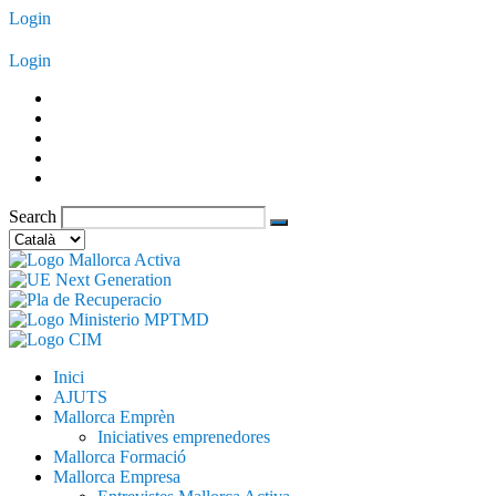
Vés
Login
al
contingut
Login
Search
Trieu
un
idioma
Inici
AJUTS
Mallorca Emprèn
Iniciatives emprenedores
Mallorca Formació
Mallorca Empresa