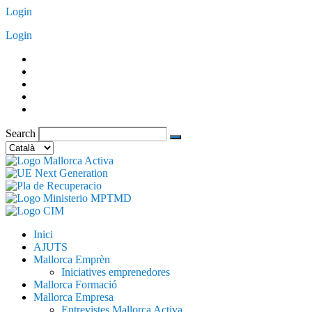
Vés
Login
al
Login
contingut
Search
Trieu
un
idioma
Inici
AJUTS
Mallorca Emprèn
Iniciatives emprenedores
Mallorca Formació
Mallorca Empresa
Entrevistes Mallorca Activa