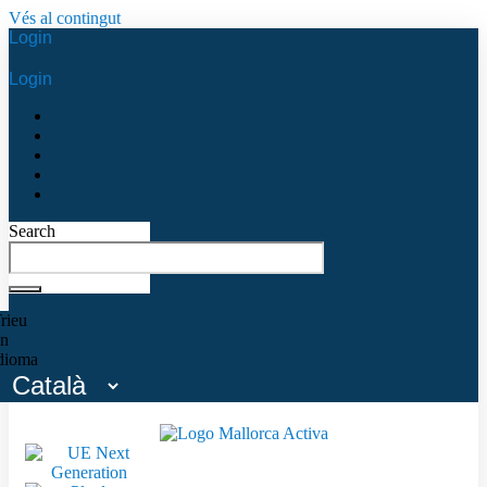
Vés al contingut
Login
Login
Search
rieu
n
dioma