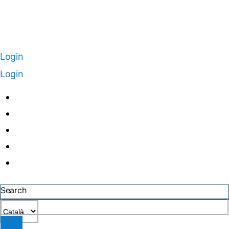
Login
Login
Search
Trieu
un
idioma