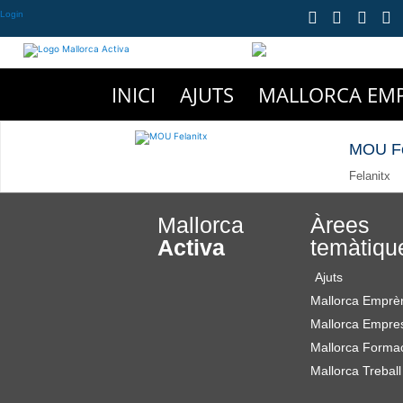
Login
INICI
AJUTS
MALLORCA EM
MOU Fe
Felanitx
Mallorca
Àrees
Activa
temàtiqu
Ajuts
Mallorca Emprè
Mallorca Empre
Mallorca Forma
Mallorca Treball