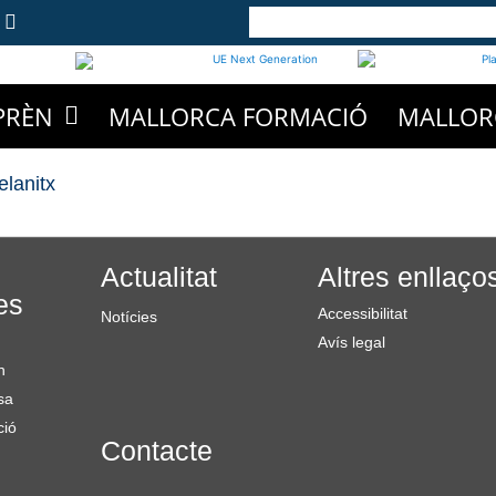
PRÈN
MALLORCA FORMACIÓ
MALLOR
lanitx
Actualitat
Altres enllaço
es
Accessibilitat
Notícies
Avís legal
n
sa
ció
Contacte