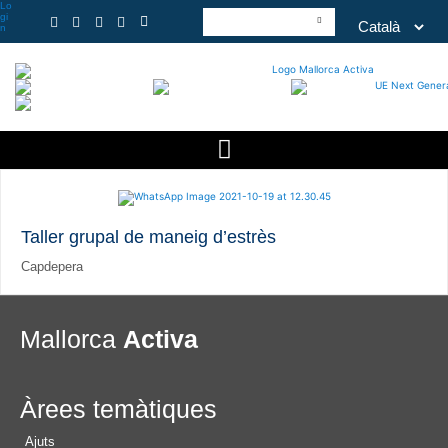
Lo
gi
n
Taller grupal de maneig d’estrès
Capdepera
Mallorca
Activa
Àrees temàtiques
Ajuts