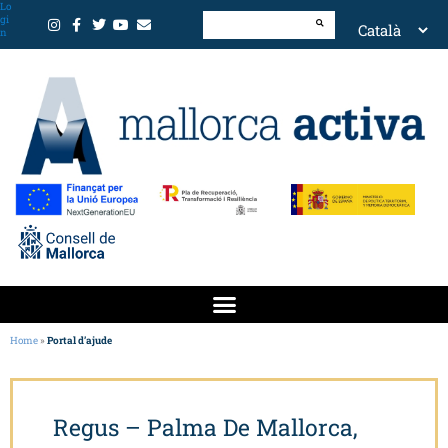
Lo
gi
n
Home
»
Portal d’ajude
Regus – Palma De Mallorca,