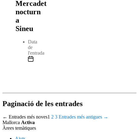
Mercadet
nocturn
a
Sineu
Data
de
l'entrada
Paginació de les entrades
←
Entrades
més noves
1
2
3
Entrades
més antigues
→
Mallorca
Activa
Àrees temàtiques
Ajuts