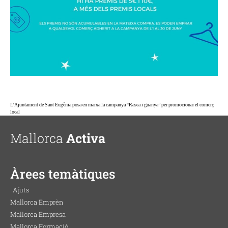
L’Ajuntament de Sant Eugènia posa en marxa la campanya “Rasca i guanya” per promocionar el comerç
local
Mallorca
Activa
Àrees temàtiques
Ajuts
Mallorca Emprèn
Mallorca Empresa
Mallorca Formació