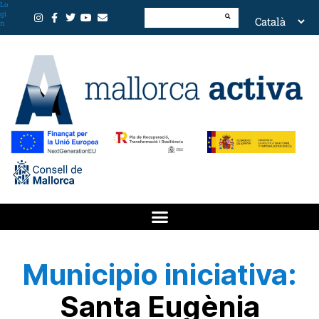
Lo
gi
n
Municipio iniciativa:
Santa Eugènia