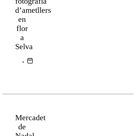
fotografia
d’ametllers
en
flor
a
Selva
Data
de
l'entrada
Mercadet
de
Nadal