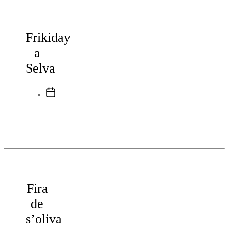
Frikiday
a
Selva
Data
de
l'entrada
Fira
de
s’oliva