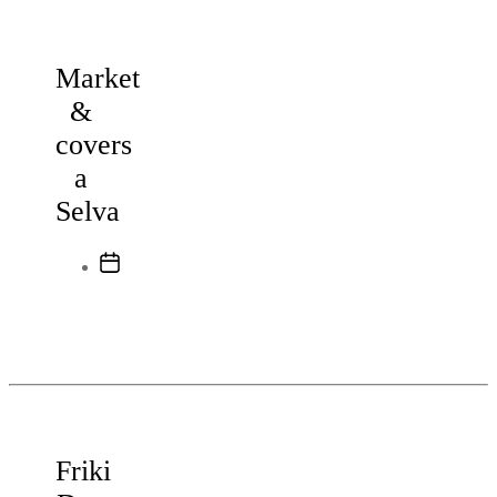
Market
&
covers
a
Selva
Data
de
l'entrada
Friki