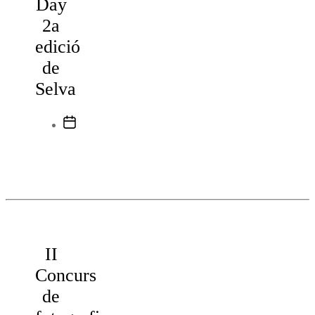
Day
2a
edició
de
Selva
Data
de
l'entrada
II
Concurs
de