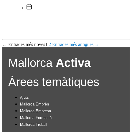
Data
de
l'entrada
Paginació
←
Entrades
més noves
1
2
Entrades
més antigues
→
de
Mallorca
Activa
les
entrades
Àrees temàtiques
Ajuts
Mallorca Emprèn
Mallorca Empresa
Mallorca Formació
Mallorca Treball