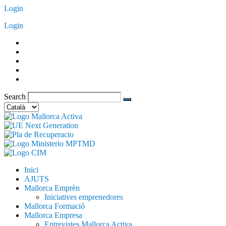
Vés
Login
al
Login
contingut
Search
Trieu
un
idioma
Inici
AJUTS
Mallorca Emprèn
Iniciatives emprenedores
Mallorca Formació
Mallorca Empresa
Entrevistes Mallorca Activa