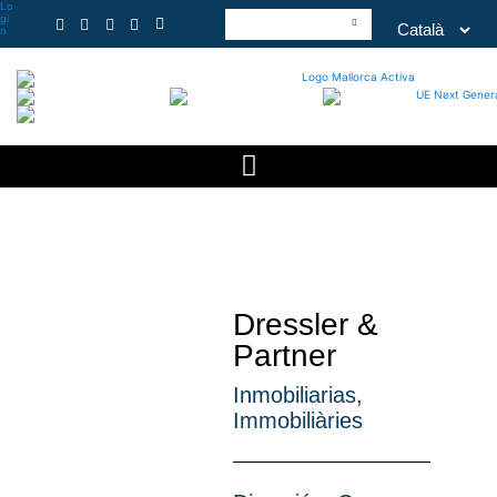
Lo
gi
n
Dressler &
Partner
Inmobiliarias
,
Immobiliàries