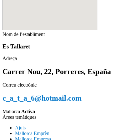
Nom de l’establiment
Es Tallaret
Adreça
Carrer Nou, 22, Porreres, España
Correu electrònic
c_a_t_a_6@hotmail.com
Mallorca
Activa
Àrees temàtiques
Ajuts
Mallorca Emprèn
Mallorca Empresa