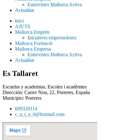
Entrevistes Mallorca Activa
Actualitat
Inici
AJUTS
Mallorca Emprèn
Iniciatives emprenedores
Mallorca Formació
Mallorca Empresa
Entrevistes Mallorca Activa
Actualitat
Es Tallaret
Escuelas y academias
,
Escoles i acadèmies
Dirección: Carrer Nou, 22, Porreres, España
Municipio:
Porreres
609328114
c_a_t_a_6@hotmail.com