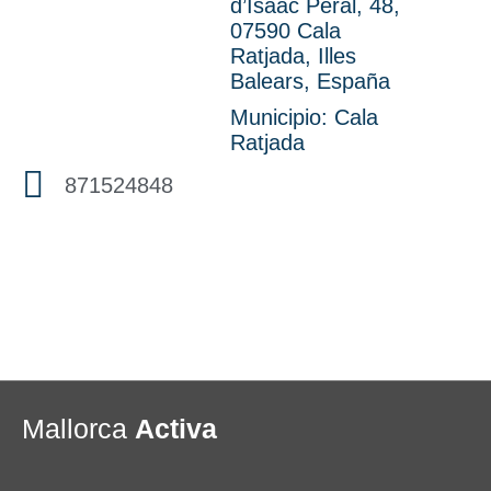
d’Isaac Peral, 48,
07590 Cala
Ratjada, Illes
Balears, España
Municipio:
Cala
Ratjada
871524848
Mallorca
Activa