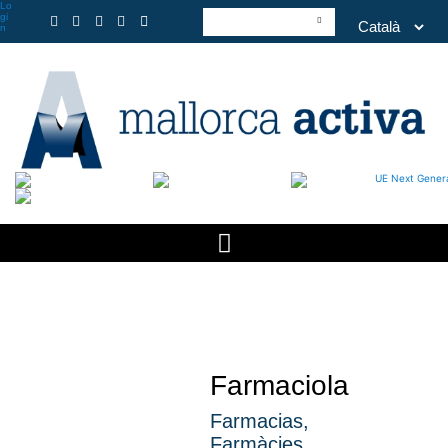
Lo
gi
n
Farmaciola
Farmacias
,
Farmàcies