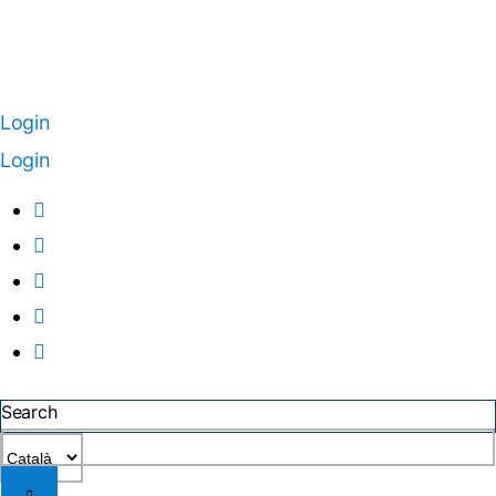
Login
Login
Search
Trieu
un
idioma