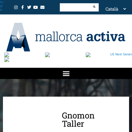
Lo
gi
n
Gnomon
Taller