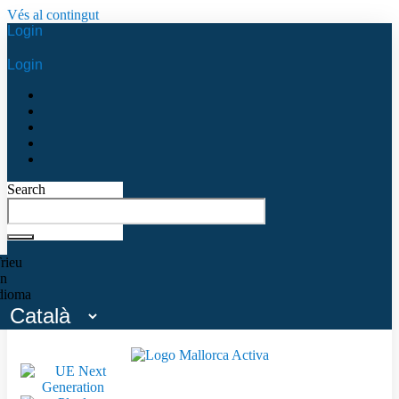
Vés al contingut
Login
Login
Search
rieu
n
dioma