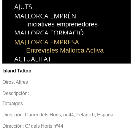
AJUTS
MALLORCA EMPRÈN
Iniciatives emprenedores
MALLORCA FORMACIÓ
MALLORCA EMPRESA
Entrevistes Mallorca Activa
ACTUALITAT
Island Tattoo
Otros
,
Altres
Descripción:
Tatuatges
Dirección: Carrer dels Horts, no44, Felanich, España
Dirección: C/ dels Horts nº44