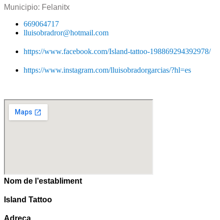
Municipio:
Felanitx
669064717
lluisobradror@hotmail.com
https://www.facebook.com/Island-tattoo-198869294392978/
https://www.instagram.com/lluisobradorgarcias/?hl=es
Nom de l’establiment
Island Tattoo
Adreça