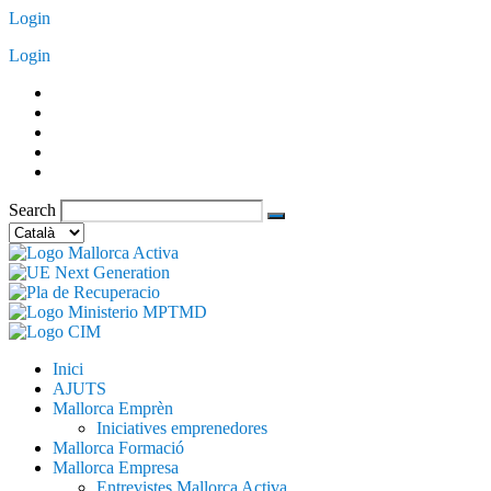
Vés
Login
al
Login
contingut
Search
Trieu
un
idioma
Inici
AJUTS
Mallorca Emprèn
Iniciatives emprenedores
Mallorca Formació
Mallorca Empresa
Entrevistes Mallorca Activa