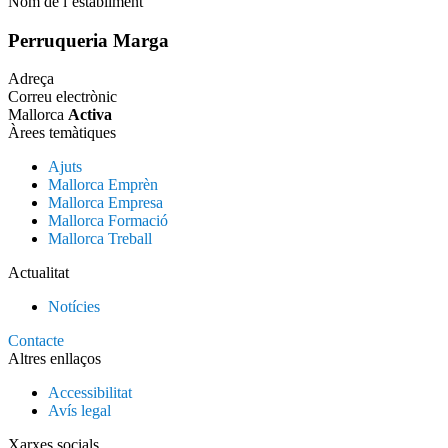
Nom de l’establiment
Perruqueria Marga
Adreça
Correu electrònic
Mallorca
Activa
Àrees temàtiques
Ajuts
Mallorca Emprèn
Mallorca Empresa
Mallorca Formació
Mallorca Treball
Actualitat
Notícies
Contacte
Altres enllaços
Accessibilitat
Avís legal
Xarxes socials