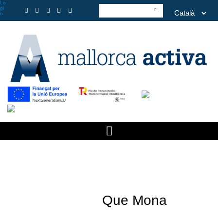
Lo
gi
n
Que Mona