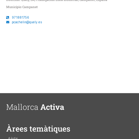
Municipio:
Campanet
971881756
pcachelin@quely.es
Mallorca
Activa
Àrees temàtiques
Ajuts