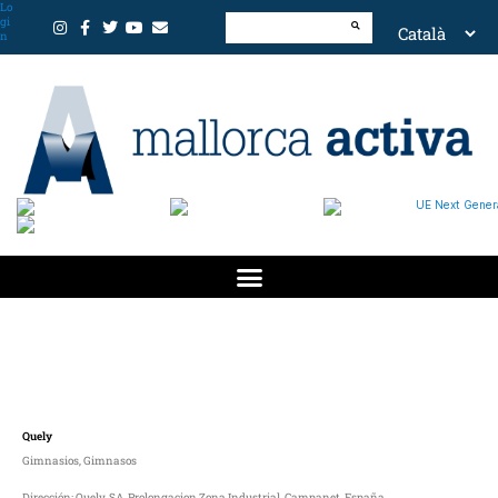
Lo
gi
n
Quely
Gimnasios
,
Gimnasos
Dirección: Quely, SA, Prolongacion Zona Industrial, Campanet, España