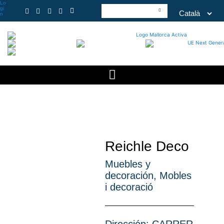
Lo
gi
n
Reichle Deco
Muebles y
decoración
,
Mobles
i decoració
Dirección: CARRER