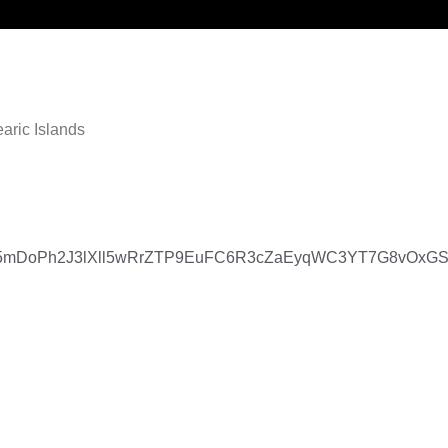
aric Islands
kXiiJe5mDoPh2J3lXll5wRrZTP9EuFC6R3cZaEyqWC3YT7G8vOxG