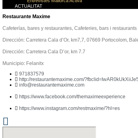
Entrevistes Mallorca Activa
ACTUALITAT
Restaurante Maxime
Cafeterías, bares y restaurantes
,
Cafeteries, bars i restaurants
Dirección: Carretera Cala d’Or, km7,7, 07669 Portocolom, Bale
Dirección: Carretera Cala D’or, km 7.7
Municipio:
Felanitx
971837579
http://restaurantemaxime.com/?fbclid=IwAR0kU
info@restaurantemaxime.com
https://www.facebook.com/themaximeexperience
https://www.instagram.com/restmaxime/?hl=es