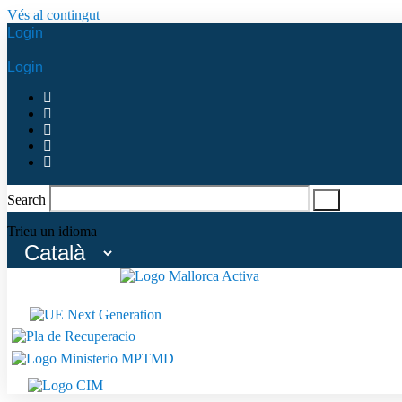
Vés al contingut
Login
Login
Search
Trieu un idioma