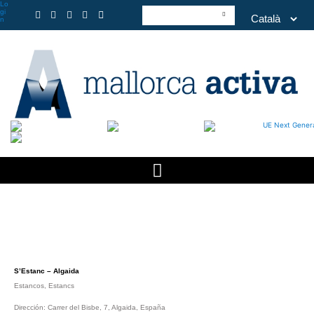
Lo
gi
n
S’Estanc – Algaida
Estancos
,
Estancs
Dirección: Carrer del Bisbe, 7, Algaida, España