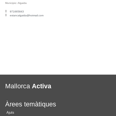
Municipio:
Algaida
971665843
estancalgaida@hotmail.com
Mallorca
Activa
Àrees temàtiques
Ajuts